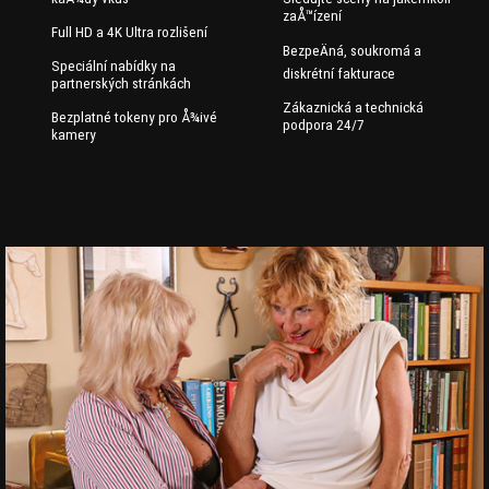
zaÅ™ízení
Full HD a 4K Ultra rozlišení
BezpeÄná, soukromá a
Speciální nabídky na
diskrétní fakturace
partnerských stránkách
Zákaznická a technická
Bezplatné tokeny pro Å¾ivé
podpora 24/7
kamery