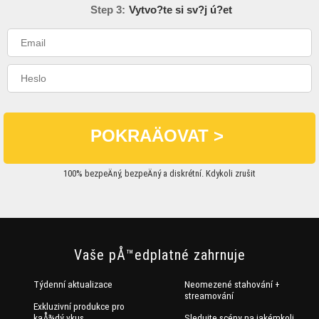
Step 3:
Vytvo?te si sv?j ú?et
100% bezpeÄný, bezpeÄný a diskrétní. Kdykoli zrušit
Vaše pÅ™edplatné zahrnuje
Týdenní aktualizace
Neomezené stahování +
streamování
Exkluzivní produkce pro
kaÅ¾dý vkus
Sledujte scény na jakémkoli