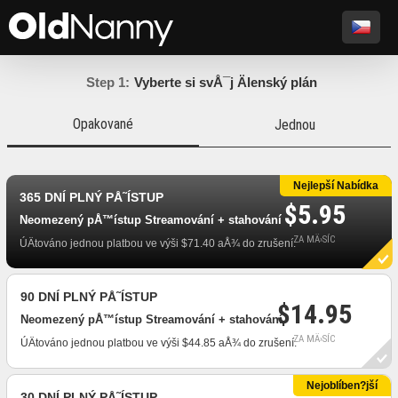
Step 1:
Vyberte si svÅ¯j Älenský plán
Opakované
Jednou
Nejlepší Nabídka
365 DNÍ PLNÝ PÅ˜ÍSTUP
$5.95
Neomezený pÅ™ístup Streamování + stahování
ZA MÄ›SÍC
ÚÄtováno jednou platbou ve výši $71.40 aÅ¾ do zrušení.
90 DNÍ PLNÝ PÅ˜ÍSTUP
$14.95
Neomezený pÅ™ístup Streamování + stahování
ZA MÄ›SÍC
ÚÄtováno jednou platbou ve výši $44.85 aÅ¾ do zrušení.
Nejoblíben?jší
30 DNÍ PLNÝ PÅ˜ÍSTUP