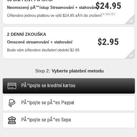
$24.95
Neomezený pÅ™ístup Streamování + stahování
ZA MÄ›SÍC
ÚÄtováno jednou platbou ve výši $24.95 aÅ¾ do zrušení.
2 DENNÍ ZKOUŠKA
$2.95
Omezené streamování + stahování
Bude vám úÄtováno zkušební období $2.95
Step 2:
Vyberte platební metodu
PÅ™ipojte se kreditní kartou
PÅ™ipojte se pÅ™es Paypal
PÅ™ipojte se pÅ™es Sepa