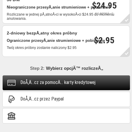
$24.95
Nieograniczone przesyÅ‚anie strumieniowe + pobieranie
NA MIESIÄ…C
Rozliczane w jednej pÅ‚atnoÅ›ci w wysokoÅ›ci $24.95 do momentu
anulowania.
2-dniowy bezpÅ‚atny okres próbny
$2.95
Ograniczone przesyÅ‚anie strumieniowe + pobieranie
Twój okres próbny zostanie naliczony $2.95
Step 2:
Wybierz opcjÄ™ rozliczeÅ„
DoÅ‚Ä…cz za pomocÄ… karty kredytowej
DoÅ‚Ä…cz przez Paypal