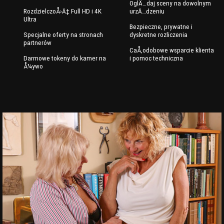
OglÄ…daj sceny na dowolnym
RozdzielczoÅ›Ä‡ Full HD i 4K
urzÄ…dzeniu
Ultra
Bezpieczne, prywatne i
Specjalne oferty na stronach
dyskretne rozliczenia
partnerów
CaÅ‚odobowe wsparcie klienta
Darmowe tokeny do kamer na
i pomoc techniczna
Å¼ywo