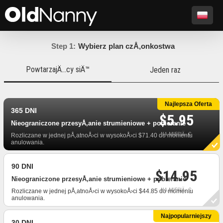
Step 1:
Wybierz plan czÅ‚onkostwa
PowtarzajÄ…cy siÄ™
Jeden raz
Najlepsza Oferta
365 DNI
$5.95
Nieograniczone przesyÅ‚anie strumieniowe + pobieranie
NA MIESIÄ…C
Rozliczane w jednej pÅ‚atnoÅ›ci w wysokoÅ›ci $71.40 do momentu
anulowania.
90 DNI
$14.95
Nieograniczone przesyÅ‚anie strumieniowe + pobieranie
NA MIESIÄ…C
Rozliczane w jednej pÅ‚atnoÅ›ci w wysokoÅ›ci $44.85 do momentu
anulowania.
Najpopularniejszy
30 DNI